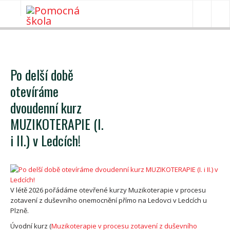
ÚVOD
Po delší době
CO TO JE?
otevíráme
AKTUALITY
dvoudenní kurz
MUZIKOTERAPIE (I.
AKREDITOVANÉ KURZY
i II.) v Ledcích!
PRO ŠKOLY
OSTATNÍ KURZY A SEMINÁŘE
STÁŽE
V létě 2026 pořádáme otevřené kurzy Muzikoterapie v procesu
zotavení z duševního onemocnění přímo na Ledovci v Ledcích u
ODKAZY
Plzně.
Úvodní kurz (
Muzikoterapie v procesu zotavení z duševního
KONTAKT