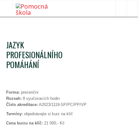
ÚVOD
JAZYK
CO TO JE?
PROFESIONÁLNÍHO
AKTUALITY
POMÁHÁNÍ
AKREDITOVANÉ KURZY
PRO ŠKOLY
Forma:
prezenční
OSTATNÍ KURZY A SEMINÁŘE
Rozsah:
8 vyučovacích hodin
Číslo akreditace:
A2023/1119-SP/PC/PP/VP
STÁŽE
Termíny:
objednávejte si kurz na klíč
ODKAZY
Cena kurzu na klíč:
21 000,- Kč
KONTAKT