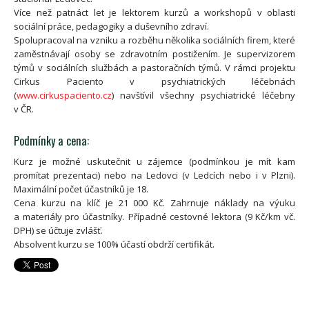
Více než patnáct let je lektorem kurzů a workshopů v oblasti
sociální práce, pedagogiky a duševního zdraví.
Spolupracoval na vzniku a rozběhu několika sociálních firem, které
zaměstnávají osoby se zdravotním postižením. Je supervizorem
týmů v sociálních službách a pastoračních týmů. V rámci projektu
Cirkus Paciento v psychiatrických léčebnách
(
www.cirkuspaciento.cz
) navštívil všechny psychiatrické léčebny
v ČR.
Podmínky a cena:
Kurz je možné uskutečnit u zájemce (podmínkou je mít kam
promítat prezentaci) nebo na Ledovci (v Ledcích nebo i v Plzni).
Maximální počet účastníků je 18.
Cena kurzu na klíč je 21 000 Kč. Zahrnuje náklady na výuku
a materiály pro účastníky. Případné cestovné lektora (9 Kč/km vč.
DPH) se účtuje zvlášť.
Absolvent kurzu se 100% účastí obdrží certifikát.