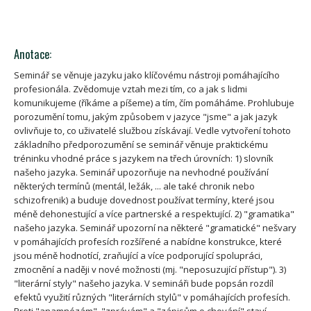
Anotace:
Seminář se věnuje jazyku jako klíčovému nástroji pomáhajícího
profesionála. Zvědomuje vztah mezi tím, co a jak s lidmi
komunikujeme (říkáme a píšeme) a tím, čím pomáháme. Prohlubuje
porozumění tomu, jakým způsobem v jazyce "jsme" a jak jazyk
ovlivňuje to, co uživatelé službou získávají. Vedle vytvoření tohoto
základního předporozumění se seminář věnuje praktickému
tréninku vhodné práce s jazykem na třech úrovních: 1) slovník
našeho jazyka. Seminář upozorňuje na nevhodné používání
některých termínů (mentál, ležák, ... ale také chronik nebo
schizofrenik) a buduje dovednost používat termíny, které jsou
méně dehonestující a více partnerské a respektující. 2) "gramatika"
našeho jazyka. Seminář upozorní na některé "gramatické" nešvary
v pomáhajících profesích rozšířené a nabídne konstrukce, které
jsou méně hodnotící, zraňující a více podporující spolupráci,
zmocnění a naději v nové možnosti (mj. "neposuzující přístup"). 3)
"literární styly" našeho jazyka. V semináři bude popsán rozdíl
efektů využití různých "literárních stylů" v pomáhajících profesích.