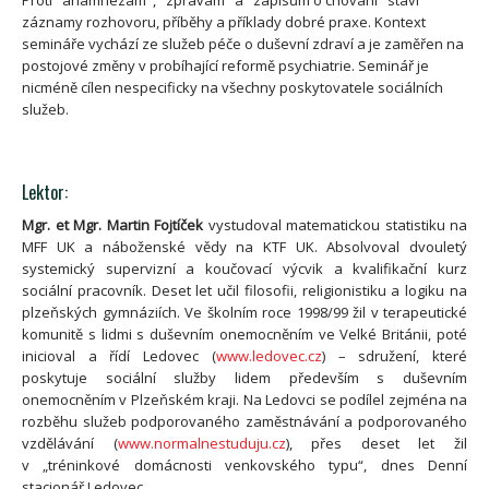
Proti "anamnézám", "zprávám" a "zápisům o chování" staví
záznamy rozhovoru, příběhy a příklady dobré praxe. Kontext
semináře vychází ze služeb péče o duševní zdraví a je zaměřen na
postojové změny v probíhající reformě psychiatrie. Seminář je
nicméně cílen nespecificky na všechny poskytovatele sociálních
služeb.
Lektor:
Mgr. et Mgr. Martin Fojtíček
vystudoval matematickou statistiku na
MFF UK a náboženské vědy na KTF UK. Absolvoval dvouletý
systemický supervizní a koučovací výcvik a kvalifikační kurz
sociální pracovník. Deset let učil filosofii, religionistiku a logiku na
plzeňských gymnáziích. Ve školním roce 1998/99 žil v terapeutické
komunitě s lidmi s duševním onemocněním ve Velké Británii, poté
inicioval a řídí Ledovec (
www.ledovec.cz
) – sdružení, které
poskytuje sociální služby lidem především s duševním
onemocněním v Plzeňském kraji. Na Ledovci se podílel zejména na
rozběhu služeb podporovaného zaměstnávání a podporovaného
vzdělávání (
www.normalnestuduju.cz
), přes deset let žil
v „tréninkové domácnosti venkovského typu“, dnes Denní
stacionář Ledovec.